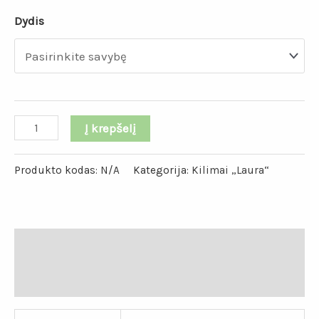
Dydis
Į krepšelį
Produkto kodas:
N/A
Kategorija:
Kilimai „Laura“
Papildoma informacija
Atsiliepimai (0)