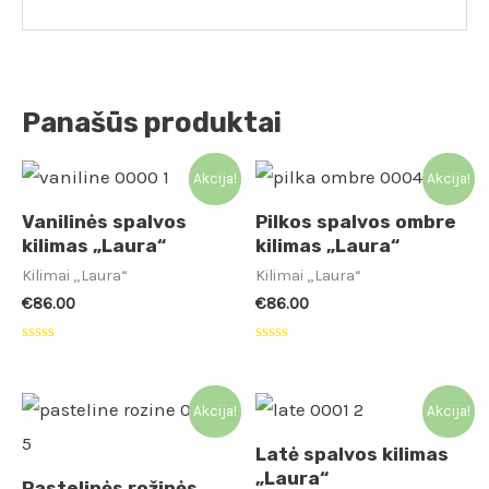
Panašūs produktai
Akcija!
Akcija!
Vanilinės spalvos
Pilkos spalvos ombre
kilimas „Laura“
kilimas „Laura“
Kilimai „Laura“
Kilimai „Laura“
€
86.00
€
86.00
Įvertinimas:
Įvertinimas:
0
0
iš
iš
5
5
Akcija!
Akcija!
Latė spalvos kilimas
„Laura“
Pastelinės rožinės