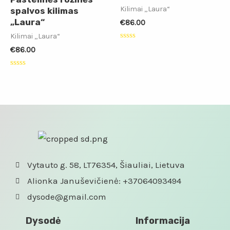
Kilimai „Laura“
spalvos kilimas
„Laura“
€
86.00
Kilimai „Laura“
Įvertinimas:
€
86.00
0
iš
5
Įvertinimas:
0
iš
5
Vytauto g. 58, LT76354, Šiauliai, Lietuva
Alionka Januševičienė: +37064093494
dysode@gmail.com
Dysodė
Informacija