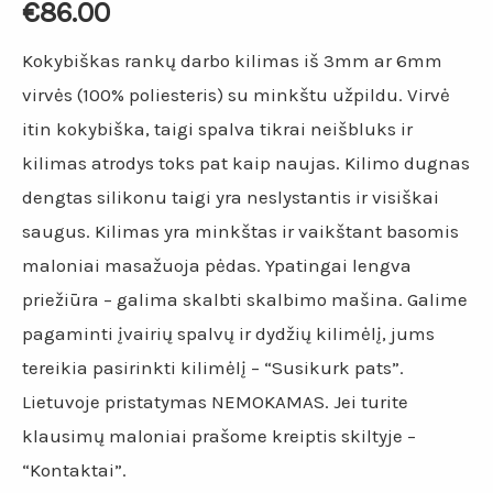
€
86.00
Kokybiškas rankų darbo kilimas iš 3mm ar 6mm
virvės (100% poliesteris) su minkštu užpildu. Virvė
itin kokybiška, taigi spalva tikrai neišbluks ir
kilimas atrodys toks pat kaip naujas. Kilimo dugnas
dengtas silikonu taigi yra neslystantis ir visiškai
saugus. Kilimas yra minkštas ir vaikštant basomis
maloniai masažuoja pėdas. Ypatingai lengva
priežiūra – galima skalbti skalbimo mašina. Galime
pagaminti įvairių spalvų ir dydžių kilimėlį, jums
tereikia pasirinkti kilimėlį – “Susikurk pats”.
Lietuvoje pristatymas NEMOKAMAS. Jei turite
klausimų maloniai prašome kreiptis skiltyje –
“Kontaktai”.