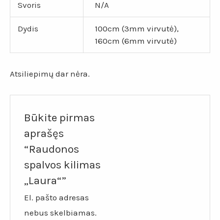
Svoris
N/A
Dydis
100cm (3mm virvutė),
160cm (6mm virvutė)
Atsiliepimų dar nėra.
Būkite pirmas
aprašęs
“Raudonos
spalvos kilimas
„Laura“”
El. pašto adresas
nebus skelbiamas.