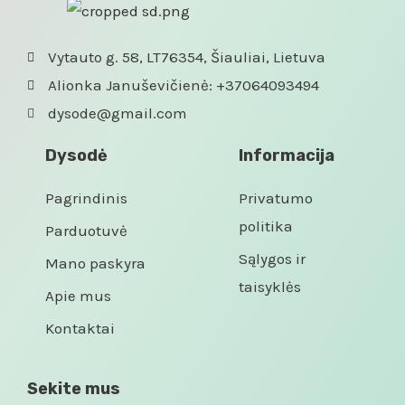
Vytauto g. 58, LT76354, Šiauliai, Lietuva
Alionka Januševičienė: +37064093494
dysode@gmail.com
Dysodė
Informacija
Pagrindinis
Privatumo
politika
Parduotuvė
Sąlygos ir
Mano paskyra
taisyklės
Apie mus
Kontaktai
Sekite mus