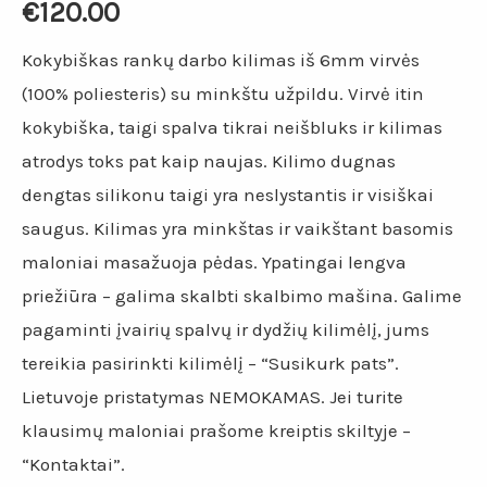
€
120.00
Kokybiškas rankų darbo kilimas iš 6mm virvės
(100% poliesteris) su minkštu užpildu. Virvė itin
kokybiška, taigi spalva tikrai neišbluks ir kilimas
atrodys toks pat kaip naujas. Kilimo dugnas
dengtas silikonu taigi yra neslystantis ir visiškai
saugus. Kilimas yra minkštas ir vaikštant basomis
maloniai masažuoja pėdas. Ypatingai lengva
priežiūra – galima skalbti skalbimo mašina. Galime
pagaminti įvairių spalvų ir dydžių kilimėlį, jums
tereikia pasirinkti kilimėlį – “Susikurk pats”.
Lietuvoje pristatymas NEMOKAMAS. Jei turite
klausimų maloniai prašome kreiptis skiltyje –
“Kontaktai”.