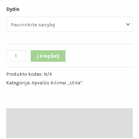
Dydis
Į krepšelį
Produkto kodas:
N/A
Kategorija:
Apvalūs kilimai „Ulita“
Papildoma informacija
Atsiliepimai (0)