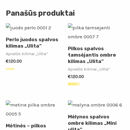
Panašūs produktai
Perlo juodos spalvos
kilimas „Ulita“
Pilkos spalvos
Apvalūs kilimai „Ulita“
tamsėjantis ombre
kilimas „Ulita“
€
120.00
Apvalūs kilimai „Ulita“
Įvertinimas:
€
120.00
0
iš
5
Įvertinimas:
5.00
iš 5
Mėlynos spalvos
ombre kilimas „Mini
Mėtinės – pilkos
ulita“