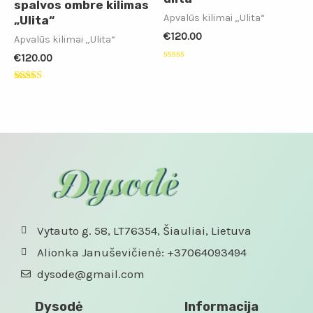
spalvos ombre kilimas
Apvalūs kilimai „Ulita“
„Ulita“
€
120.00
Apvalūs kilimai „Ulita“
€
120.00
Įvertinimas:
0
iš
Įvertinimas:
5
5.00
iš 5
Vytauto g. 58, LT76354, Šiauliai, Lietuva
Alionka Januševičienė: +37064093494
dysode@gmail.com
Dysodė
Informacija