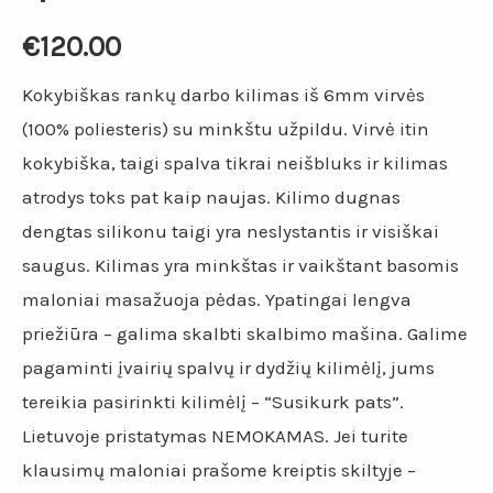
€
120.00
Kokybiškas rankų darbo kilimas iš 6mm virvės
(100% poliesteris) su minkštu užpildu. Virvė itin
kokybiška, taigi spalva tikrai neišbluks ir kilimas
atrodys toks pat kaip naujas. Kilimo dugnas
dengtas silikonu taigi yra neslystantis ir visiškai
saugus. Kilimas yra minkštas ir vaikštant basomis
maloniai masažuoja pėdas. Ypatingai lengva
priežiūra – galima skalbti skalbimo mašina. Galime
pagaminti įvairių spalvų ir dydžių kilimėlį, jums
tereikia pasirinkti kilimėlį – “Susikurk pats”.
Lietuvoje pristatymas NEMOKAMAS. Jei turite
klausimų maloniai prašome kreiptis skiltyje –