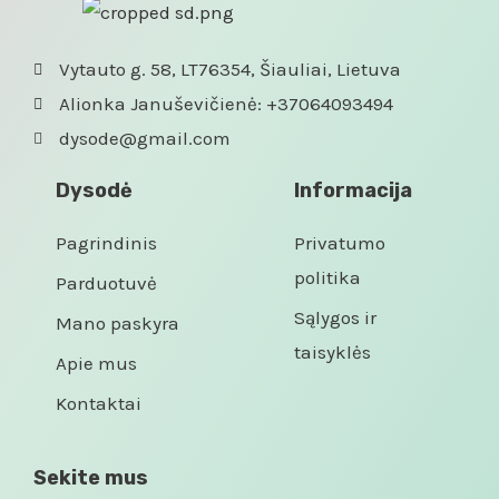
Vytauto g. 58, LT76354, Šiauliai, Lietuva
Alionka Januševičienė: +37064093494
dysode@gmail.com
Dysodė
Informacija
Pagrindinis
Privatumo
politika
Parduotuvė
Sąlygos ir
Mano paskyra
taisyklės
Apie mus
Kontaktai
Sekite mus