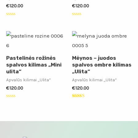
€
120.00
€
120.00
Įvertinimas:
Įvertinimas:
0
0
iš
iš
5
5
Pastelinės rožinės
Mėynos – juodos
spalvos kilimas „Mini
spalvos ombre kilimas
ulita“
„Ulita“
Apvalūs kilimai „Ulita“
Apvalūs kilimai „Ulita“
€
120.00
€
120.00
Įvertinimas:
Įvertinimas:
0
5.00
iš
iš 5
5