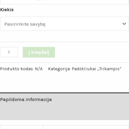
Kiekis
Į krepšelį
Produkto kodas:
N/A
Kategorija:
Padėkliukai „Trikampis“
Papildoma informacija
Atsiliepimai (0)