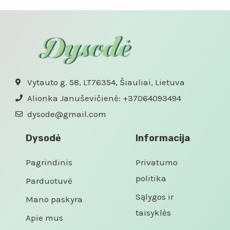
iš
iš
5
5
Vytauto g. 58, LT76354, Šiauliai, Lietuva
Alionka Januševičienė: +37064093494
dysode@gmail.com
Dysodė
Informacija
Pagrindinis
Privatumo
politika
Parduotuvė
Sąlygos ir
Mano paskyra
taisyklės
Apie mus