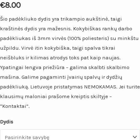
€
8.00
Šio padėkliuko dydis yra trikampio aukštinė, taigi
kraštinės dydis yra mažesnis. Kokybiškas rankų darbo
padėkliukas iš 3mm virvės (100% poliesteris) su minkštu
užpildu. Virvė itin kokybiška, taigi spalva tikrai
neišbluks ir kilimas atrodys toks pat kaip naujas.
Ypatingai lengva priežiūra – galima skalbti skalbimo
mašina. Galime pagaminti įvairių spalvų ir dydžių
padėkliuką. Lietuvoje pristatymas NEMOKAMAS. Jei turite
klausimų maloniai prašome kreiptis skiltyje –
“Kontaktai”.
Dydis