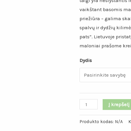
taigi yra neslystantis 
vaikštant basomis ma
priežiūra – galima sk
spalvų ir dydžių kilimė
pats”. Lietuvoje pris
maloniai prašome kreip
Dydis
produkto
Į krepšelį
kiekis:
Neoninės
Produkto kodas:
N/A
K
rožinės