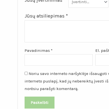
Jūsų įvertinimas
*
Jūsų atsiliepimas
*
Pavadinimas
*
El. pa
Noriu savo interneto naršyklėje išsaugoti v
interneto puslapį, kad jų nebereiktų įvesti iš
norėsiu parašyti komentarą.