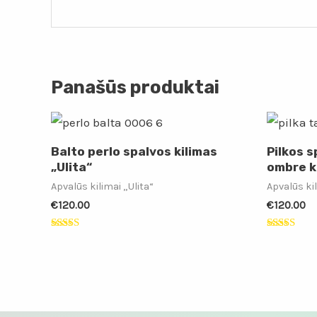
Panašūs produktai
Balto perlo spalvos kilimas
Pilkos 
„Ulita“
ombre ki
Apvalūs kilimai „Ulita“
Apvalūs kil
€
120.00
€
120.00
Įvertinimas:
Įvertinimas
5.00
5.00
iš 5
iš 5