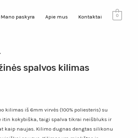
0
Mano paskyra
Apie mus
Kontaktai
“
inės spalvos kilimas
 kilimas iš 6mm virvės (100% poliesteris) su
itin kokybiška, taigi spalva tikrai neišbluks ir
at kaip naujas. Kilimo dugnas dengtas silikonu