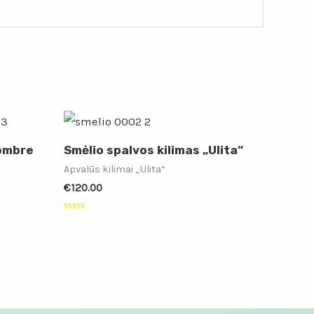
 ombre
Smėlio spalvos kilimas „Ulita“
Apvalūs kilimai „Ulita“
€
120.00
Įvertinimas:
0
iš
5