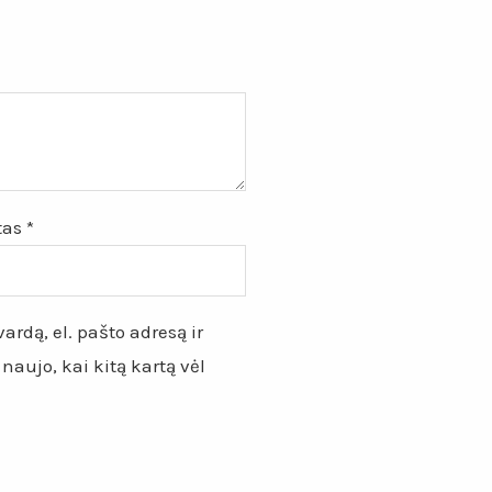
štas
*
ardą, el. pašto adresą ir
 naujo, kai kitą kartą vėl