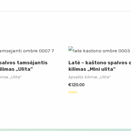
spalvos tamsėjantis
Latė – kaštono spalvos
limas „Ulita“
kilimas „Mini ulita“
imai „Ulita“
Apvalūs kilimai „Ulita“
€
120.00
:
Įvertinimas:
0
iš
5