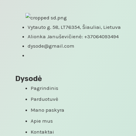
Vytauto g. 58, LT76354, Šiauliai, Lietuva
Alionka Januševičienė: +37064093494
dysode@gmail.com
Dysodė
Pagrindinis
Parduotuvė
Mano paskyra
Apie mus
Kontaktai