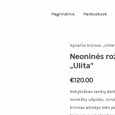
Pagrindinis
Parduotuvė
Apvalūs kilimai „Ulita
Neoninės rož
„Ulita“
€
120.00
Kokybiškas rankų darbo
minkštu užpildu. Virvė 
kilimas atrodys toks p