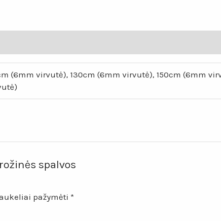
spalvos
kilimas
„Ulita“
0cm (6mm virvutė), 130cm (6mm virvutė), 150cm (6mm vi
vutė)
rožinės spalvos
laukeliai pažymėti
*