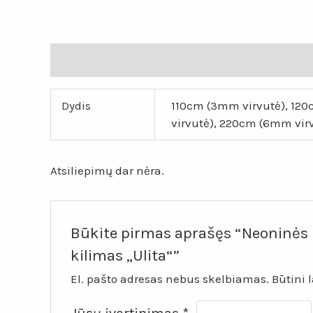
Papildoma informacija
Atsiliepimai (0)
Dydis
110cm (3mm virvutė), 12
virvutė), 220cm (6mm vir
Atsiliepimų dar nėra.
Būkite pirmas aprašęs “Neoninės 
kilimas „Ulita“”
El. pašto adresas nebus skelbiamas.
Būtini 