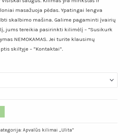
ir visiškai saugus. Kilimas yra minkštas ir
loniai masažuoja pėdas. Ypatingai lengva
albti skalbimo mašina. Galime pagaminti įvairių
lį, jums tereikia pasirinkti kilimėlį – “Susikurk
tatymas NEMOKAMAS. Jei turite klausimų
tis skiltyje – “Kontaktai”.
ategorija:
Apvalūs kilimai „Ulita“