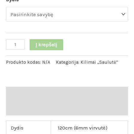
Į krepšelį
Produkto kodas:
N/A
Kategorija:
Kilimai „Saulutė“
Papildoma informacija
Atsiliepimai (0)
Dydis
120cm (6mm virvutė)