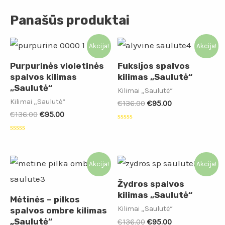
Panašūs produktai
Akcija!
Akcija!
Purpurinės violetinės
Fuksijos spalvos
spalvos kilimas
kilimas „Saulutė“
„Saulutė“
Kilimai „Saulutė“
Kilimai „Saulutė“
€
136.00
€
95.00
€
136.00
€
95.00
Įvertinimas:
0
Įvertinimas:
iš
0
5
iš
5
Akcija!
Akcija!
Žydros spalvos
kilimas „Saulutė“
Mėtinės – pilkos
Kilimai „Saulutė“
spalvos ombre kilimas
„Saulutė“
€
136.00
€
95.00