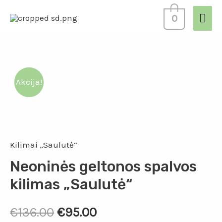
0
Akcija!
Kilimai „Saulutė“
Neoninės geltonos spalvos
kilimas „Saulutė“
€
136.00
€
95.00