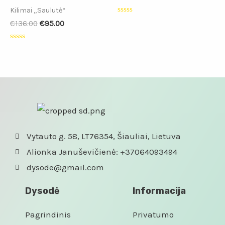
Kilimai „Saulutė“
Įvertinimas:
€
136.00
€
95.00
0
iš
5
Įvertinimas:
0
iš
5
Vytauto g. 58, LT76354, Šiauliai, Lietuva
Alionka Januševičienė: +37064093494
dysode@gmail.com
Dysodė
Informacija
Pagrindinis
Privatumo