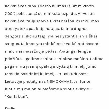
Kokybiškas rankų darbo kilimas iš 6mm virvės
(100% poliesteris) su minkštu užpildu. Virvė itin
kokybiška, taigi spalva tikrai neišbluks ir kilimas
atrodys toks pat kaip naujas. Kilimo dugnas
dengtas silikonu taigi yra neslystantis ir visiškai
saugus. Kilimas yra minkštas ir vaikštant basomis
maloniai masažuoja pėdas. Ypatingai lengva
priežiūra – galima skalbti skalbimo mašina. Galime
pagaminti įvairių spalvų ir dydžių kilimėlį, jums
tereikia pasirinkti kilimėlį – “Susikurk pats”.
Lietuvoje pristatymas NEMOKAMAS. Jei turite
klausimų maloniai prašome kreiptis skiltyje –
“Kontaktai”.
Dydis