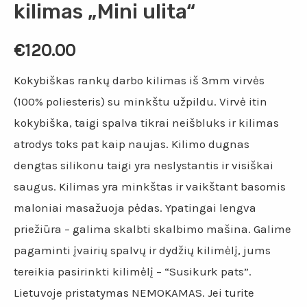
kilimas „Mini ulita“
€
120.00
Kokybiškas rankų darbo kilimas iš 3mm virvės
(100% poliesteris) su minkštu užpildu. Virvė itin
kokybiška, taigi spalva tikrai neišbluks ir kilimas
atrodys toks pat kaip naujas. Kilimo dugnas
dengtas silikonu taigi yra neslystantis ir visiškai
saugus. Kilimas yra minkštas ir vaikštant basomis
maloniai masažuoja pėdas. Ypatingai lengva
priežiūra – galima skalbti skalbimo mašina. Galime
pagaminti įvairių spalvų ir dydžių kilimėlį, jums
tereikia pasirinkti kilimėlį – “Susikurk pats”.
Lietuvoje pristatymas NEMOKAMAS. Jei turite