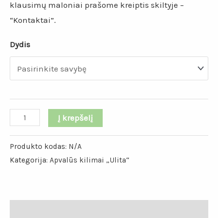
klausimų maloniai prašome kreiptis skiltyje –
“Kontaktai”.
Dydis
Į krepšelį
Produkto kodas:
N/A
Kategorija:
Apvalūs kilimai „Ulita“
Papildoma informacija