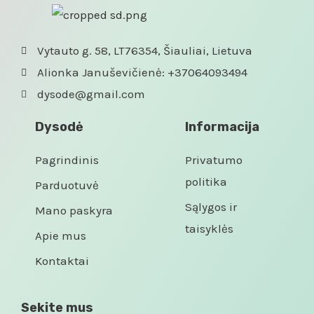
Vytauto g. 58, LT76354, Šiauliai, Lietuva
Alionka Januševičienė: +37064093494
dysode@gmail.com
Dysodė
Informacija
Pagrindinis
Privatumo
politika
Parduotuvė
Sąlygos ir
Mano paskyra
taisyklės
Apie mus
Kontaktai
Sekite mus