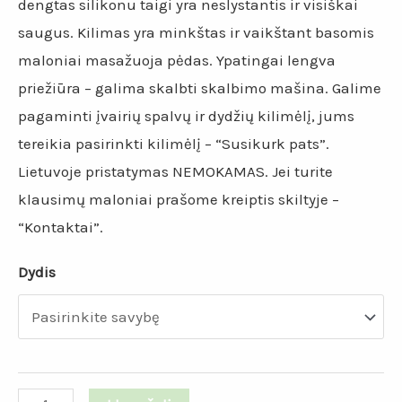
dengtas silikonu taigi yra neslystantis ir visiškai
saugus. Kilimas yra minkštas ir vaikštant basomis
maloniai masažuoja pėdas. Ypatingai lengva
priežiūra – galima skalbti skalbimo mašina. Galime
pagaminti įvairių spalvų ir dydžių kilimėlį, jums
tereikia pasirinkti kilimėlį – “Susikurk pats”.
Lietuvoje pristatymas NEMOKAMAS. Jei turite
klausimų maloniai prašome kreiptis skiltyje –
“Kontaktai”.
Dydis