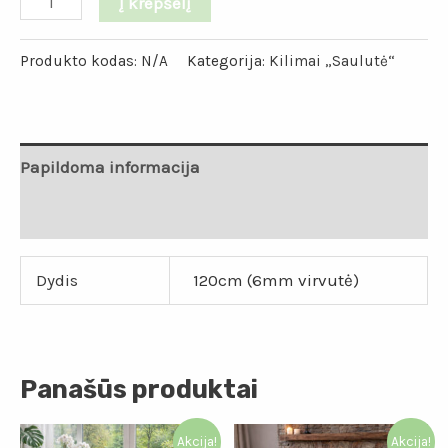
Į krepšelį
Produkto kodas:
N/A
Kategorija:
Kilimai „Saulutė“
Papildoma informacija
Atsiliepimai (0)
Dydis
120cm (6mm virvutė)
Panašūs produktai
Akcija!
Akcija!