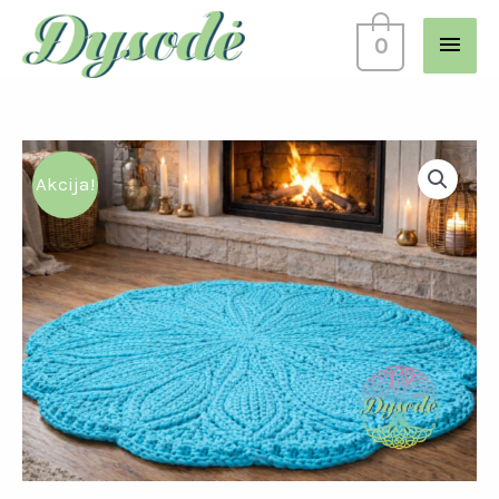
0
Akcija!