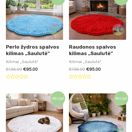
Perlo žydros spalvos
Raudonos spalvos
kilimas „Saulutė“
kilimas „Saulutė“
Kilimai „Saulutė“
Kilimai „Saulutė“
€
136.00
€
95.00
€
136.00
€
95.00
Įvertinimas:
Įvertinimas:
0
0
iš
iš
5
5
Akcija!
Akcija!