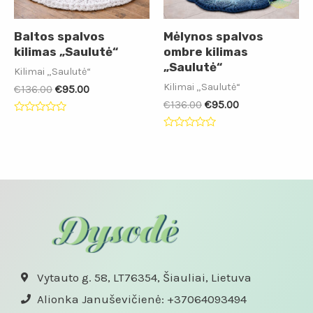
Baltos spalvos
Mėlynos spalvos
kilimas „Saulutė“
ombre kilimas
„Saulutė“
Kilimai „Saulutė“
Kilimai „Saulutė“
€
136.00
€
95.00
€
136.00
€
95.00
Įvertinimas:
0
Įvertinimas:
iš
0
5
iš
5
Vytauto g. 58, LT76354, Šiauliai, Lietuva
Alionka Januševičienė: +37064093494