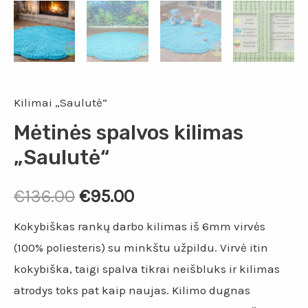
Kilimai „Saulutė“
Mėtinės spalvos kilimas
„Saulutė“
€
136.00
€
95.00
Kokybiškas rankų darbo kilimas iš 6mm virvės
(100% poliesteris) su minkštu užpildu. Virvė itin
kokybiška, taigi spalva tikrai neišbluks ir kilimas
atrodys toks pat kaip naujas. Kilimo dugnas