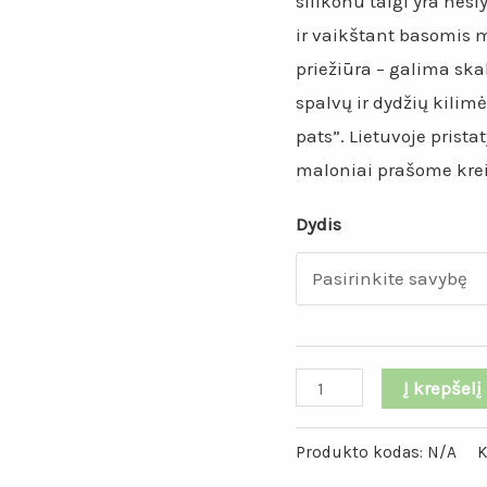
silikonu taigi yra nesl
ir vaikštant basomis 
priežiūra – galima sk
spalvų ir dydžių kilimė
pats”. Lietuvoje pris
maloniai prašome kreip
Dydis
Į krepšelį
Produkto kodas:
N/A
K