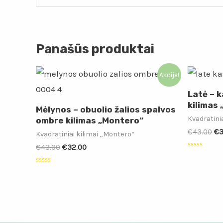
Panašūs produktai
Akcija!
Latė – 
kilimas
Mėlynos – obuolio žalios spalvos
Kvadratini
ombre kilimas „Montero“
€
43.00
€
3
Kvadratiniai kilimai „Montero“
€
43.00
€
32.00
Įvertinimas
0
iš
Įvertinimas:
5
0
iš
5