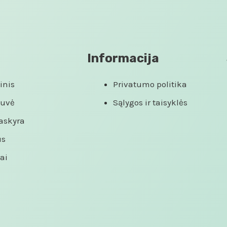
Informacija
inis
Privatumo politika
tuvė
Sąlygos ir taisyklės
askyra
us
ai