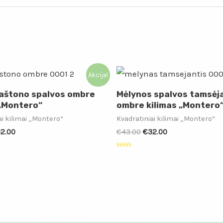
Akcija!
kaštono spalvos ombre
Mėlynos spalvos tamsėj
 „Montero“
ombre kilimas „Montero
ai kilimai „Montero“
Kvadratiniai kilimai „Montero“
2.00
€
43.00
€
32.00
:
Įvertinimas:
0
iš
5