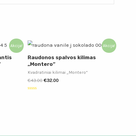
Akcija!
Akcija!
antis
Raudonos spalvos kilimas
“
„Montero“
Kvadratiniai kilimai „Montero“
€
43.00
€
32.00
Įvertinimas:
0
iš
5