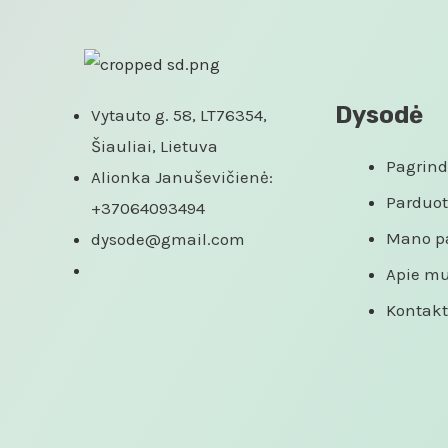
Dysodė
Vytauto g. 58, LT76354,
Šiauliai, Lietuva
Pagrind
Alionka Januševičienė:
Parduo
+37064093494
Mano p
dysode@gmail.com
Apie m
Kontakt