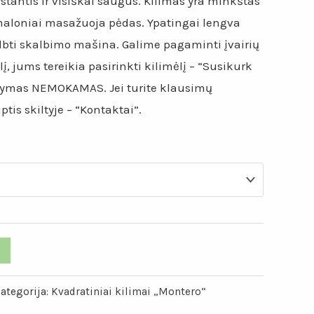
ystantis ir visiškai saugus. Kilimas yra minkštas
maloniai masažuoja pėdas. Ypatingai lengva
albti skalbimo mašina. Galime pagaminti įvairių
lį, jums tereikia pasirinkti kilimėlį – “Susikurk
tatymas NEMOKAMAS. Jei turite klausimų
tis skiltyje – “Kontaktai”.
ategorija:
Kvadratiniai kilimai „Montero“