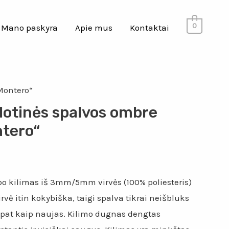
0
Mano paskyra
Apie mus
Kontaktai
Montero“
lotinės spalvos ombre
ntero“
o kilimas iš 3mm/5mm virvės (100% poliesteris)
rvė itin kokybiška, taigi spalva tikrai neišbluks
s pat kaip naujas. Kilimo dugnas dengtas