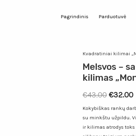
Pagrindinis
Parduotuvė
Kvadratiniai kilimai „
Melsvos – sa
kilimas „Mo
€
43.00
€
32.00
Kokybiškas rankų darb
su minkštu užpildu. Vi
ir kilimas atrodys tok