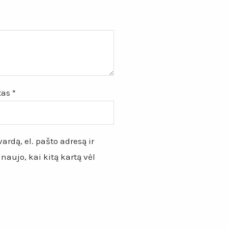
štas
*
ardą, el. pašto adresą ir
 naujo, kai kitą kartą vėl