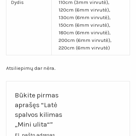
Dydis
110cm (3mm virvutė),
120cm (6mm virvutė),
130cm (6mm virvutė),
150cm (6mm virvutė),
180cm (6mm virvutė),
200cm (6mm virvutė),
220cm (6mm virvutė)
Atsiliepimų dar nėra.
Būkite pirmas
aprašęs “Latė
spalvos kilimas
„Mini ulita“”
El. pašto adresas