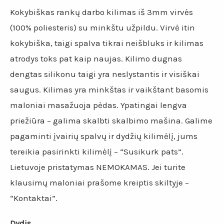
Kokybiškas rankų darbo kilimas iš 3mm virvės
(100% poliesteris) su minkštu užpildu. Virvė itin
kokybiška, taigi spalva tikrai neišbluks ir kilimas
atrodys toks pat kaip naujas. Kilimo dugnas
dengtas silikonu taigi yra neslystantis ir visiškai
saugus. Kilimas yra minkštas ir vaikštant basomis
maloniai masažuoja pėdas. Ypatingai lengva
priežiūra – galima skalbti skalbimo mašina. Galime
pagaminti įvairių spalvų ir dydžių kilimėlį, jums
tereikia pasirinkti kilimėlį – “Susikurk pats”.
Lietuvoje pristatymas NEMOKAMAS. Jei turite
klausimų maloniai prašome kreiptis skiltyje –
“Kontaktai”.
Dydis