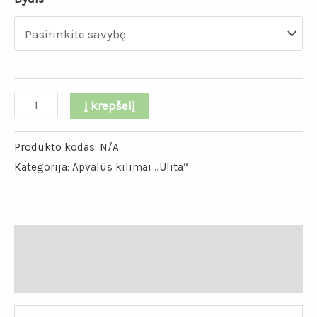
Į krepšelį
Produkto kodas:
N/A
Kategorija:
Apvalūs kilimai „Ulita“
Papildoma informacija
Atsiliepimai (0)