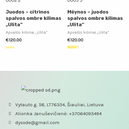
Juodos – citrinos
Mėynos – juodos
spalvos ombre kilimas
spalvos ombre kilimas
„Ulita“
„Ulita“
Apvalūs kilimai „Ulita“
Apvalūs kilimai „Ulita“
€
120.00
€
120.00
Įvertinimas:
Įvertinimas:
0
5.00
iš
iš 5
5
Vytauto g. 58, LT76354, Šiauliai, Lietuva
Alionka Januševičienė: +37064093494
dysode@gmail.com