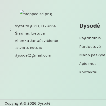
Dysodė
Vytauto g. 58, LT76354,
Šiauliai, Lietuva
Pagrindinis
Alionka Januševičienė:
Parduotuvė
+37064093494
Mano paskyra
dysode@gmail.com
Apie mus
Kontaktai
Copyright © 2026 Dysodė