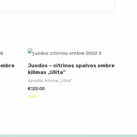
 ombre
Juodos – citrinos spalvos ombre
kilimas „Ulita“
Apvalūs kilimai „Ulita“
€
120.00
Įvertinimas:
0
iš
5