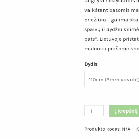
taigi yra neslystantis 
vaikštant basomis ma
priežiūra – galima sk
spalvų ir dydžių kilimė
pats”. Lietuvoje pris
maloniai prašome kreip
Dydis
Į krepšelį
Produkto kodas:
N/A
K