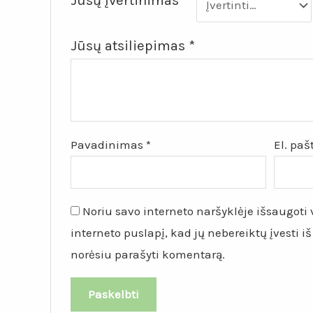
Jūsų įvertinimas
*
Jūsų atsiliepimas
*
Pavadinimas
*
El. pa
Noriu savo interneto naršyklėje išsaugoti v
interneto puslapį, kad jų nebereiktų įvesti iš
norėsiu parašyti komentarą.