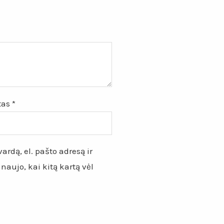
štas
*
ardą, el. pašto adresą ir
 naujo, kai kitą kartą vėl