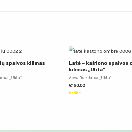
ių spalvos kilimas
Latė – kaštono spalvos
kilimas „Ulita“
imai „Ulita“
Apvalūs kilimai „Ulita“
€
120.00
:
Įvertinimas:
5.00
iš 5