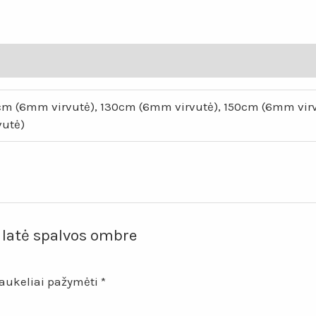
0cm (6mm virvutė), 130cm (6mm virvutė), 150cm (6mm vi
vutė)
 latė spalvos ombre
laukeliai pažymėti
*