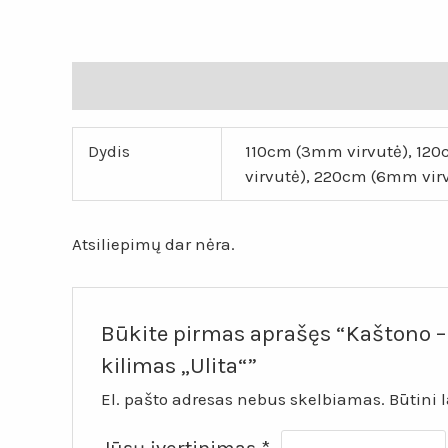
Papildoma informacija
Atsiliepimai (0)
Dydis
110cm (3mm virvutė), 12
virvutė), 220cm (6mm vir
Atsiliepimų dar nėra.
Būkite pirmas aprašęs “Kaštono –
kilimas „Ulita“”
El. pašto adresas nebus skelbiamas.
Būtini 