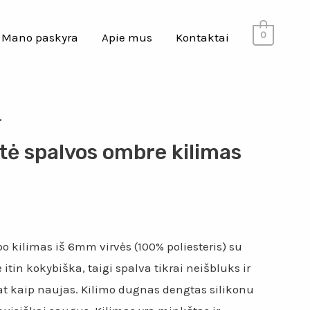
0
Mano paskyra
Apie mus
Kontaktai
“
tė spalvos ombre kilimas
 kilimas iš 6mm virvės (100% poliesteris) su
itin kokybiška, taigi spalva tikrai neišbluks ir
at kaip naujas. Kilimo dugnas dengtas silikonu