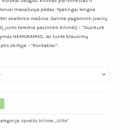
ir visiškai saugus. Kilimas yra minkštas ir
loniai masažuoja pėdas. Ypatingai lengva
albti skalbimo mašina. Galime pagaminti įvairių
lį, jums tereikia pasirinkti kilimėlį – “Susikurk
tatymas NEMOKAMAS. Jei turite klausimų
tis skiltyje – “Kontaktai”.
ategorija:
Apvalūs kilimai „Ulita“