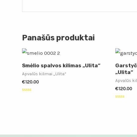
Panašūs produktai
Smėlio spalvos kilimas „Ulita“
Garstyč
„Ulita“
Apvalūs kilimai „Ulita“
Apvalūs kil
€
120.00
€
120.00
Įvertinimas:
0
Įvertinimas
iš
0
5
iš
5