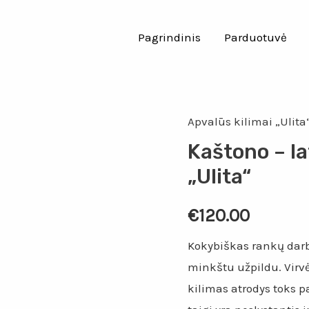
Pagrindinis
Parduotuvė
Apvalūs kilimai „Ulita
Kaštono – la
„Ulita“
€
120.00
Kokybiškas rankų darbo
minkštu užpildu. Virvė 
kilimas atrodys toks p