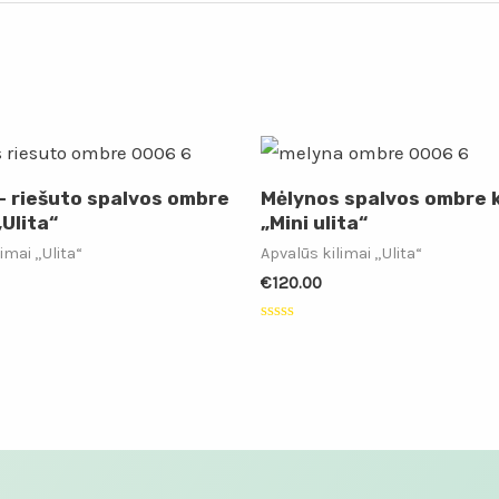
 – riešuto spalvos ombre
Mėlynos spalvos ombre k
„Ulita“
„Mini ulita“
imai „Ulita“
Apvalūs kilimai „Ulita“
€
120.00
:
Įvertinimas:
0
iš
5