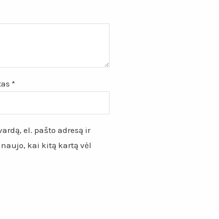
štas
*
ardą, el. pašto adresą ir
 naujo, kai kitą kartą vėl