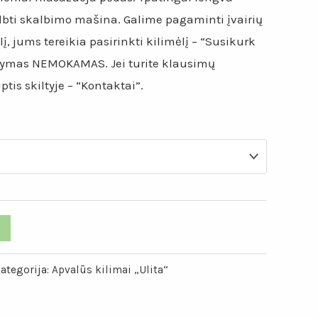
albti skalbimo mašina. Galime pagaminti įvairių
lį, jums tereikia pasirinkti kilimėlį – “Susikurk
tatymas NEMOKAMAS. Jei turite klausimų
tis skiltyje – “Kontaktai”.
ategorija:
Apvalūs kilimai „Ulita“