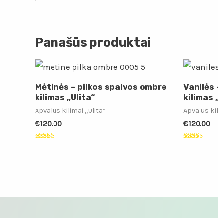
Panašūs produktai
Mėtinės – pilkos spalvos ombre
Vanilės
kilimas „Ulita“
kilimas 
Apvalūs kilimai „Ulita“
Apvalūs kil
€
120.00
€
120.00
Įvertinimas:
Įvertinimas
5.00
5.00
iš 5
iš 5