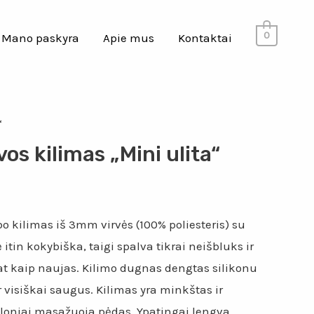
0
Mano paskyra
Apie mus
Kontaktai
“
os kilimas „Mini ulita“
 kilimas iš 3mm virvės (100% poliesteris) su
itin kokybiška, taigi spalva tikrai neišbluks ir
at kaip naujas. Kilimo dugnas dengtas silikonu
ir visiškai saugus. Kilimas yra minkštas ir
loniai masažuoja pėdas. Ypatingai lengva