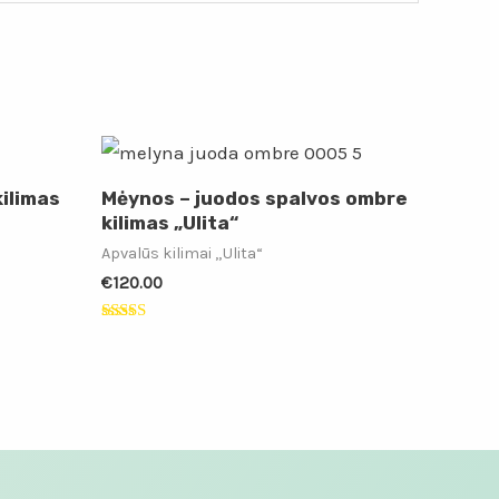
ilimas
Mėynos – juodos spalvos ombre
kilimas „Ulita“
Apvalūs kilimai „Ulita“
€
120.00
Įvertinimas:
5.00
iš 5