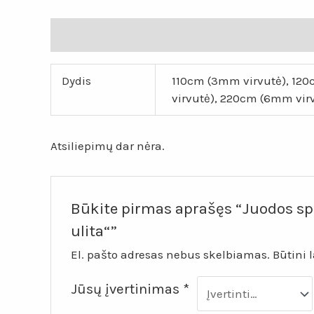
Papildoma informacija
Atsiliepimai (0)
Dydis
110cm (3mm virvutė), 12
virvutė), 220cm (6mm vir
Atsiliepimų dar nėra.
Būkite pirmas aprašęs “Juodos sp
ulita“”
El. pašto adresas nebus skelbiamas.
Būtini 
Jūsų įvertinimas
*