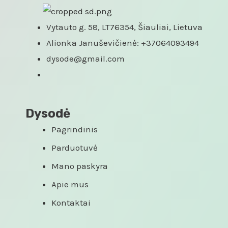
Vytauto g. 58, LT76354, Šiauliai, Lietuva
Alionka Januševičienė: +37064093494
dysode@gmail.com
Dysodė
Pagrindinis
Parduotuvė
Mano paskyra
Apie mus
Kontaktai