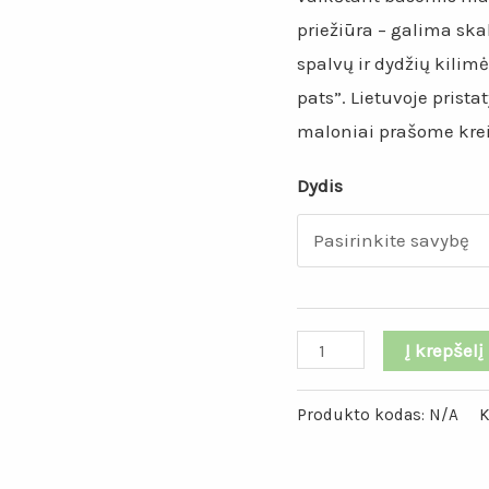
priežiūra – galima sk
spalvų ir dydžių kilimė
pats”. Lietuvoje pris
maloniai prašome kreip
Dydis
produkto
Į krepšelį
kiekis:
Juodos
Produkto kodas:
N/A
K
spalvos
kilimas