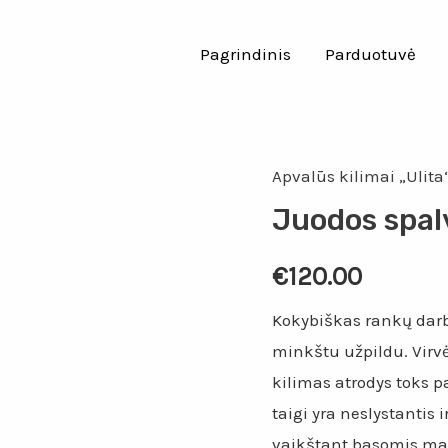
Pagrindinis
Parduotuvė
Apvalūs kilimai „Ulita
Juodos spalv
€
120.00
Kokybiškas rankų darbo
minkštu užpildu. Virvė 
kilimas atrodys toks p
taigi yra neslystantis 
vaikštant basomis ma