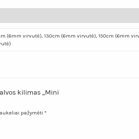
„Mini
ulita“
0cm (6mm virvutė), 130cm (6mm virvutė), 150cm (6mm vi
vutė)
alvos kilimas „Mini
laukeliai pažymėti
*