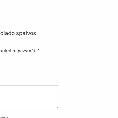
olado spalvos
laukeliai pažymėti
*
štas
*