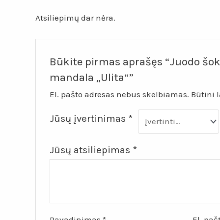
Atsiliepimų dar nėra.
Būkite pirmas aprašęs “Juodo šok
mandala „Ulita“”
El. pašto adresas nebus skelbiamas.
Būtini 
Jūsų įvertinimas
*
Jūsų atsiliepimas
*
Pavadinimas
*
El. pa