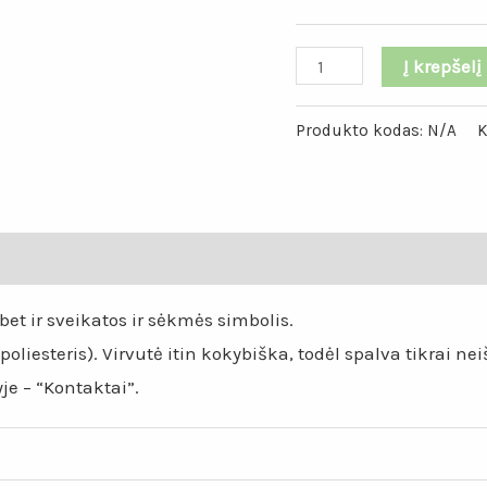
Į krepšelį
Produkto kodas:
N/A
K
mai (0)
et ir sveikatos ir sėkmės simbolis.
liesteris). Virvutė itin kokybiška, todėl spalva tikrai n
je – “Kontaktai”.