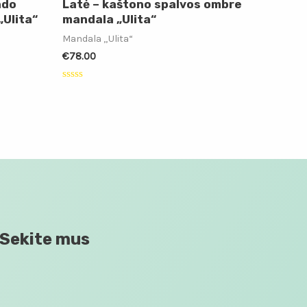
ado
Latė – kaštono spalvos ombre
Ulita“
mandala „Ulita“
Mandala „Ulita“
€
78.00
Įvertinimas:
0
iš
5
Sekite mus