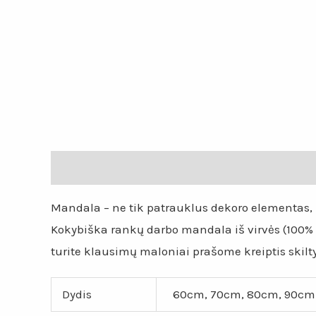
Aprašymas
Papildoma informacija
Atsiliepi
Mandala – ne tik patrauklus dekoro elementas, b
Kokybiška rankų darbo mandala iš virvės (100% po
turite klausimų maloniai prašome kreiptis skilty
Dydis
60cm, 70cm, 80cm, 90cm