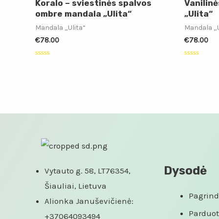
Koralo – sviestinės spalvos
Vanilin
ombre mandala „Ulita“
„Ulita“
Mandala „Ulita“
Mandala „U
€
78.00
€
78.00
Įvertinimas:
Įvertinimas
0
0
iš
iš
5
5
Dysodė
Vytauto g. 58, LT76354,
Šiauliai, Lietuva
Pagrind
Alionka Januševičienė:
Parduo
+37064093494