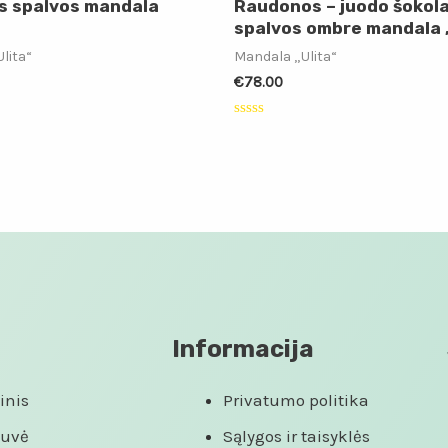
ės spalvos mandala
Raudonos – juodo šokol
spalvos ombre mandala „
lita“
Mandala „Ulita“
€
78.00
:
Įvertinimas:
0
iš
5
Informacija
inis
Privatumo politika
tuvė
Sąlygos ir taisyklės