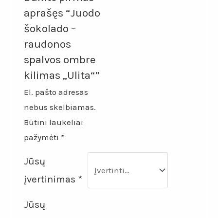
aprašęs “Juodo
šokolado –
raudonos
spalvos ombre
kilimas „Ulita“”
El. pašto adresas
nebus skelbiamas.
Būtini laukeliai
pažymėti
*
Jūsų
įvertinimas
*
Jūsų