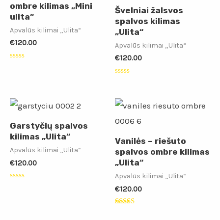
ombre kilimas „Mini
Švelniai žalsvos
ulita“
spalvos kilimas
Apvalūs kilimai „Ulita“
„Ulita“
€
120.00
Apvalūs kilimai „Ulita“
€
120.00
Įvertinimas:
0
iš
Įvertinimas:
5
0
iš
5
Garstyčių spalvos
kilimas „Ulita“
Vanilės – riešuto
Apvalūs kilimai „Ulita“
spalvos ombre kilimas
„Ulita“
€
120.00
Apvalūs kilimai „Ulita“
Įvertinimas:
€
120.00
0
iš
5
Įvertinimas:
5.00