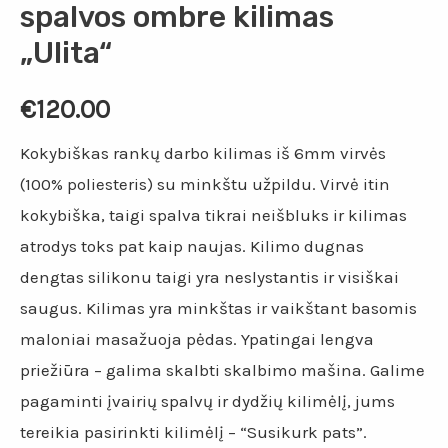
spalvos ombre kilimas
„Ulita“
€
120.00
Kokybiškas rankų darbo kilimas iš 6mm virvės
(100% poliesteris) su minkštu užpildu. Virvė itin
kokybiška, taigi spalva tikrai neišbluks ir kilimas
atrodys toks pat kaip naujas. Kilimo dugnas
dengtas silikonu taigi yra neslystantis ir visiškai
saugus. Kilimas yra minkštas ir vaikštant basomis
maloniai masažuoja pėdas. Ypatingai lengva
priežiūra – galima skalbti skalbimo mašina. Galime
pagaminti įvairių spalvų ir dydžių kilimėlį, jums
tereikia pasirinkti kilimėlį – “Susikurk pats”.