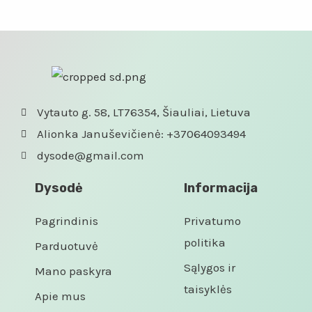
iš 5
Vytauto g. 58, LT76354, Šiauliai, Lietuva
Alionka Januševičienė: +37064093494
dysode@gmail.com
Dysodė
Informacija
Pagrindinis
Privatumo
politika
Parduotuvė
Sąlygos ir
Mano paskyra
taisyklės
Apie mus