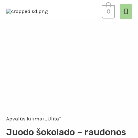
0
Apvalūs kilimai „Ulita“
Juodo šokolado – raudonos