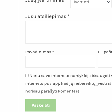
Jūsų įvertinimas
*
Jūsų atsiliepimas
*
Pavadinimas
*
El. pa
Noriu savo interneto naršyklėje išsaugoti v
interneto puslapį, kad jų nebereiktų įvesti iš
norėsiu parašyti komentarą.