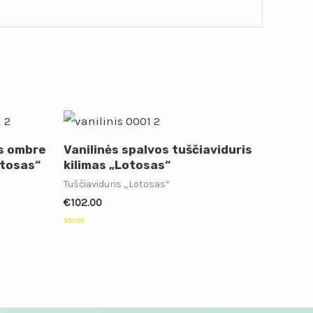
os ombre
Vanilinės spalvos tuščiaviduris
otosas“
kilimas „Lotosas“
Tuščiaviduris „Lotosas“
€
102.00
Įvertinimas:
0
iš
5