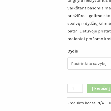
taigi yra neslystantis 
vaikštant basomis ma
priežiūra – galima sk
spalvų ir dydžių kilimė
pats”. Lietuvoje pris
maloniai prašome kreip
Dydis
produkto
Į krepšelį
kiekis:
Garstyčių
Produkto kodas:
N/A
K
spalvos