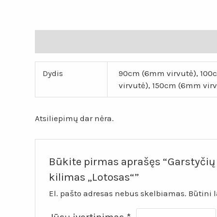
Papildoma informacija
Atsiliepimai (0)
Dydis
90cm (6mm virvutė), 100c
virvutė), 150cm (6mm virv
Atsiliepimų dar nėra.
Būkite pirmas aprašęs “Garstyčių 
kilimas „Lotosas“”
El. pašto adresas nebus skelbiamas.
Būtini 