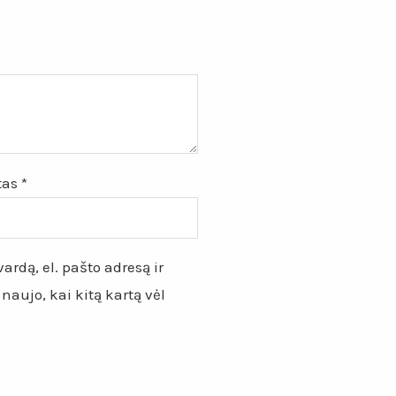
štas
*
ardą, el. pašto adresą ir
 naujo, kai kitą kartą vėl