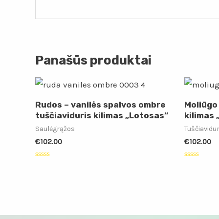
Panašūs produktai
Rudos – vanilės spalvos ombre
Moliūgo
tuščiaviduris kilimas „Lotosas“
kilimas
Saulėgrąžos
Tuščiavidu
€
102.00
€
102.00
Įvertinimas:
Įvertinimas
0
0
iš
iš
5
5