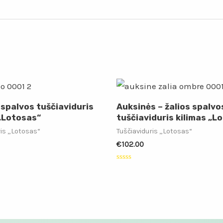
 spalvos tuščiaviduris
Auksinės – žalios spalv
 „Lotosas“
tuščiaviduris kilimas „L
ris „Lotosas“
Tuščiaviduris „Lotosas“
€
102.00
:
Įvertinimas:
0
iš
5