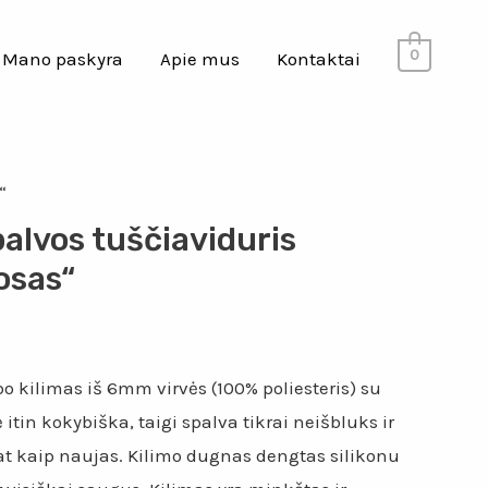
0
Mano paskyra
Apie mus
Kontaktai
“
alvos tuščiaviduris
osas“
 kilimas iš 6mm virvės (100% poliesteris) su
itin kokybiška, taigi spalva tikrai neišbluks ir
at kaip naujas. Kilimo dugnas dengtas silikonu