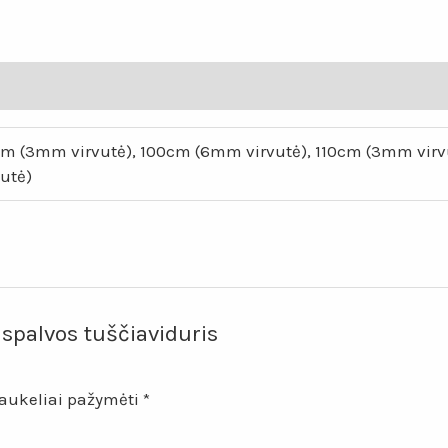
tuščiaviduris
kilimas
„Lotosas“
m (3mm virvutė), 100cm (6mm virvutė), 110cm (3mm virv
utė)
spalvos tuščiaviduris
laukeliai pažymėti
*