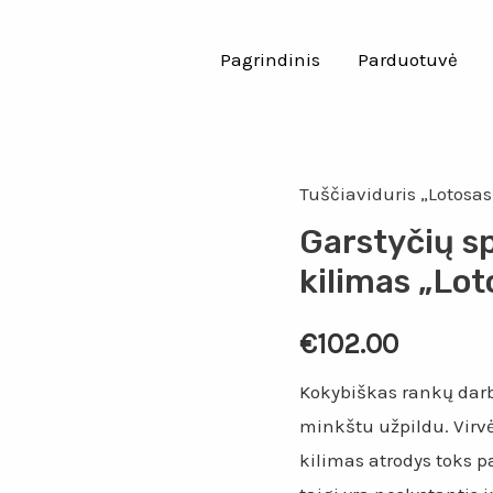
Pagrindinis
Parduotuvė
Tuščiaviduris „Lotosas
Garstyčių sp
kilimas „Lot
€
102.00
Kokybiškas rankų darbo
minkštu užpildu. Virvė 
kilimas atrodys toks p