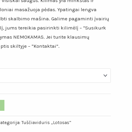
ir visiškai saugus. Kilimas yra minkštas ir
loniai masažuoja pėdas. Ypatingai lengva
albti skalbimo mašina. Galime pagaminti įvairių
lį, jums tereikia pasirinkti kilimėlį – “Susikurk
tatymas NEMOKAMAS. Jei turite klausimų
tis skiltyje – “Kontaktai”.
ategorija:
Tuščiaviduris „Lotosas“