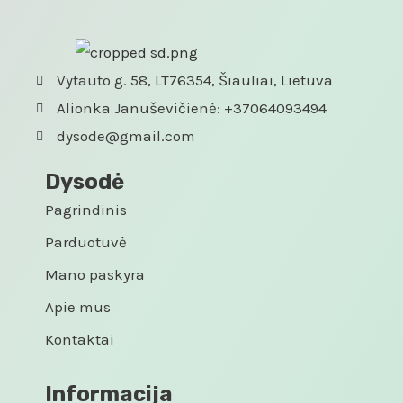
Vytauto g. 58, LT76354, Šiauliai, Lietuva
Alionka Januševičienė: +37064093494
dysode@gmail.com
Dysodė
Pagrindinis
Parduotuvė
Mano paskyra
Apie mus
Kontaktai
Informacija