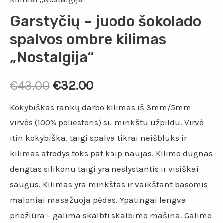
Garstyčių – juodo šokolado
spalvos ombre kilimas
„Nostalgija“
€
43.00
€
32.00
Kokybiškas rankų darbo kilimas iš 3mm/5mm
virvės (100% poliesteris) su minkštu užpildu. Virvė
itin kokybiška, taigi spalva tikrai neišbluks ir
kilimas atrodys toks pat kaip naujas. Kilimo dugnas
dengtas silikonu taigi yra neslystantis ir visiškai
saugus. Kilimas yra minkštas ir vaikštant basomis
maloniai masažuoja pėdas. Ypatingai lengva
priežiūra – galima skalbti skalbimo mašina. Galime