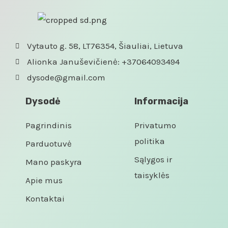
Vytauto g. 58, LT76354, Šiauliai, Lietuva
Alionka Januševičienė: +37064093494
dysode@gmail.com
Dysodė
Informacija
Pagrindinis
Privatumo
politika
Parduotuvė
Sąlygos ir
Mano paskyra
taisyklės
Apie mus
Kontaktai