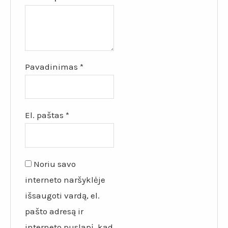
Pavadinimas
*
El. paštas
*
Noriu savo
interneto naršyklėje
išsaugoti vardą, el.
pašto adresą ir
interneto puslapį, kad