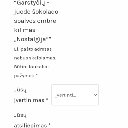
“Garstyčių –
juodo šokolado
spalvos ombre
kilimas
„Nostalgija“”
El. pašto adresas
nebus skelbiamas.
Būtini laukeliai
pažymėti
*
Jūsų
įvertinimas
*
Jūsų
atsiliepimas
*