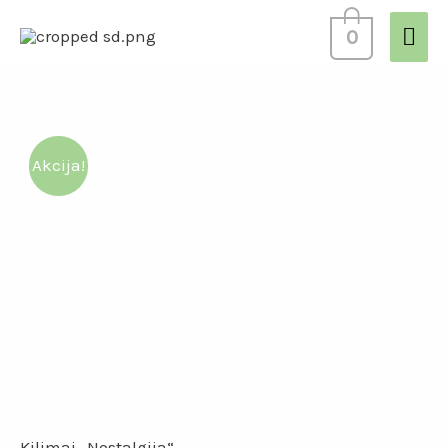
0
Akcija!
Kilimai „Nostalgija“