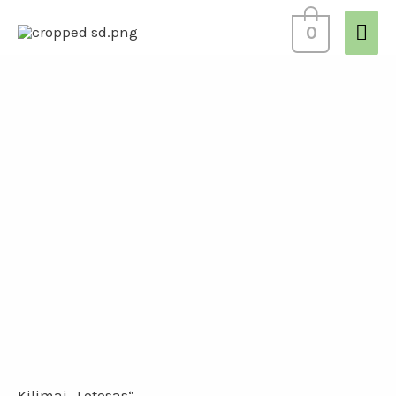
0
Kilimai „Lotosas“