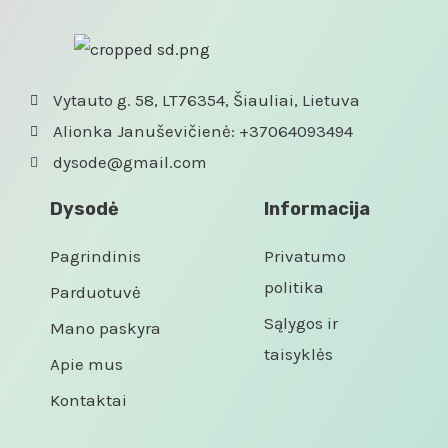
Vytauto g. 58, LT76354, Šiauliai, Lietuva
Alionka Januševičienė: +37064093494
dysode@gmail.com
Dysodė
Informacija
Pagrindinis
Privatumo
politika
Parduotuvė
Sąlygos ir
Mano paskyra
taisyklės
Apie mus
Kontaktai