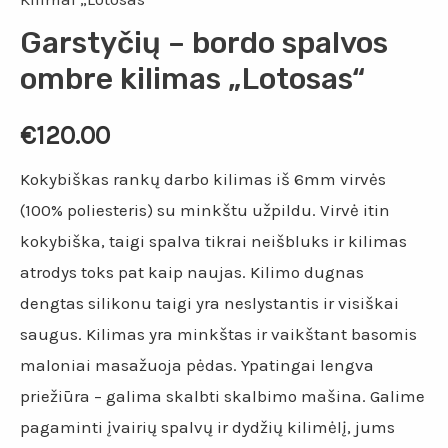
Garstyčių – bordo spalvos
ombre kilimas „Lotosas“
€
120.00
Kokybiškas rankų darbo kilimas iš 6mm virvės
(100% poliesteris) su minkštu užpildu. Virvė itin
kokybiška, taigi spalva tikrai neišbluks ir kilimas
atrodys toks pat kaip naujas. Kilimo dugnas
dengtas silikonu taigi yra neslystantis ir visiškai
saugus. Kilimas yra minkštas ir vaikštant basomis
maloniai masažuoja pėdas. Ypatingai lengva
priežiūra – galima skalbti skalbimo mašina. Galime
pagaminti įvairių spalvų ir dydžių kilimėlį, jums