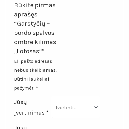
Būkite pirmas
aprašęs
“Garstyčių –
bordo spalvos
ombre kilimas
„Lotosas“”
El. pašto adresas
nebus skelbiamas.
Būtini laukeliai
pažymėti
*
Jūsų
įvertinimas
*
Jūsų