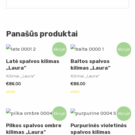
Panašūs produktai
Akcija!
Akcija!
Latė spalvos kilimas
Baltos spalvos
„Laura“
kilimas „Laura“
Kilimai „Laura“
Kilimai „Laura“
€
86.00
€
86.00
Įvertinimas:
Įvertinimas:
0
0
iš
iš
5
5
Akcija!
Akcija!
Pilkos spalvos ombre
Purpurinės violetinės
kilimas „Laura“
spalvos kilimas