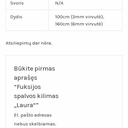
Svoris
N/A
Dydis
100cm (3mm virvutė),
160cm (6mm virvutė)
Atsiliepimų dar nėra.
Būkite pirmas
aprašęs
“Fuksijos
spalvos kilimas
„Laura“”
El. pašto adresas
nebus skelbiamas.