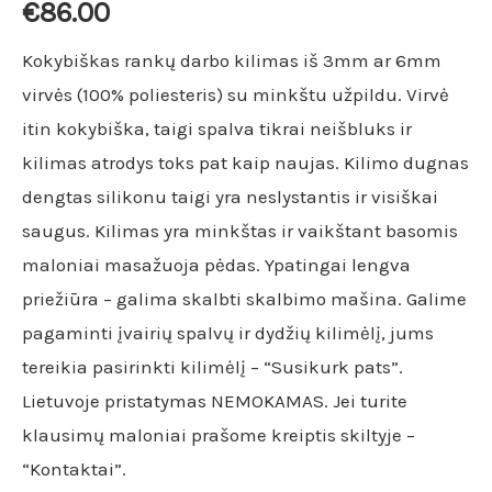
€
86.00
Kokybiškas rankų darbo kilimas iš 3mm ar 6mm
virvės (100% poliesteris) su minkštu užpildu. Virvė
itin kokybiška, taigi spalva tikrai neišbluks ir
kilimas atrodys toks pat kaip naujas. Kilimo dugnas
dengtas silikonu taigi yra neslystantis ir visiškai
saugus. Kilimas yra minkštas ir vaikštant basomis
maloniai masažuoja pėdas. Ypatingai lengva
priežiūra – galima skalbti skalbimo mašina. Galime
pagaminti įvairių spalvų ir dydžių kilimėlį, jums
tereikia pasirinkti kilimėlį – “Susikurk pats”.
Lietuvoje pristatymas NEMOKAMAS. Jei turite
klausimų maloniai prašome kreiptis skiltyje –
“Kontaktai”.