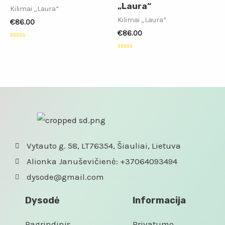
„Laura“
Kilimai „Laura“
Kilimai „Laura“
€
86.00
€
86.00
Įvertinimas:
0
Įvertinimas:
iš
0
5
iš
5
Vytauto g. 58, LT76354, Šiauliai, Lietuva
Alionka Januševičienė: +37064093494
dysode@gmail.com
Dysodė
Informacija
Pagrindinis
Privatumo