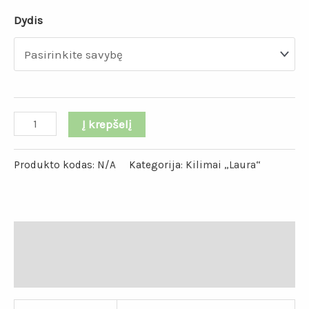
Dydis
Į krepšelį
Produkto kodas:
N/A
Kategorija:
Kilimai „Laura“
Papildoma informacija
Atsiliepimai (0)