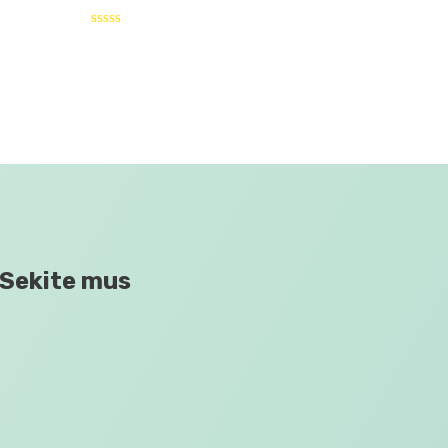
Įvertinimas:
0
iš
5
Sekite mus