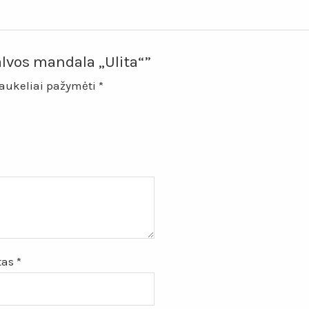
lvos mandala „Ulita“”
laukeliai pažymėti
*
štas
*