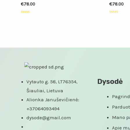
€
78.00
€
78.00
Įvertinimas:
Įvertinimas
0
0
iš
iš
5
5
Dysodė
Vytauto g. 58, LT76354,
Šiauliai, Lietuva
Pagrind
Alionka Januševičienė:
Parduo
+37064093494
Mano p
dysode@gmail.com
Apie m