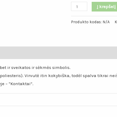
Į krepšelį
Produkto kodas:
N/A
K
mai (0)
et ir sveikatos ir sėkmės simbolis.
liesteris). Virvutė itin kokybiška, todėl spalva tikrai n
je – “Kontaktai”.