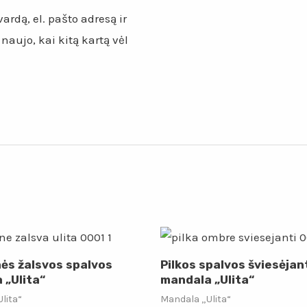
ardą, el. pašto adresą ir
 naujo, kai kitą kartą vėl
nės žalsvos spalvos
Pilkos spalvos šviesėjan
 „Ulita“
mandala „Ulita“
lita“
Mandala „Ulita“