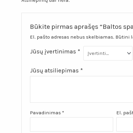
Atsiliepimų dar nėra.
Būkite pirmas aprašęs “Baltos spa
El. pašto adresas nebus skelbiamas.
Būtini 
Jūsų įvertinimas
*
Jūsų atsiliepimas
*
Pavadinimas
*
El. pa