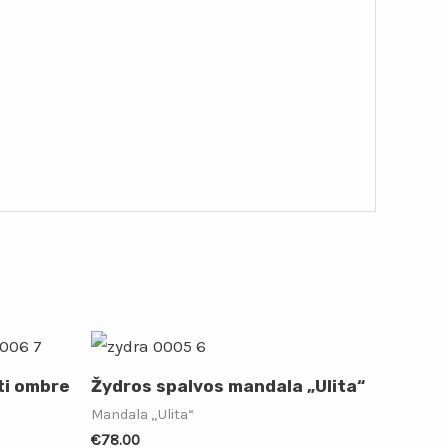
ti ombre
Žydros spalvos mandala „Ulita“
Mandala „Ulita“
€
78.00