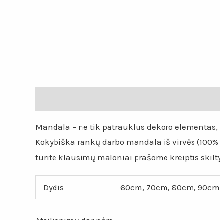
Aprašymas
Papildoma informacija
Atsiliepi
Mandala – ne tik patrauklus dekoro elementas, b
Kokybiška rankų darbo mandala iš virvės (100% po
turite klausimų maloniai prašome kreiptis skilty
Dydis
60cm, 70cm, 80cm, 90cm