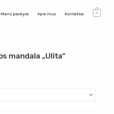
0
Mano paskyra
Apie mus
Kontaktai
os mandala „Ulita“