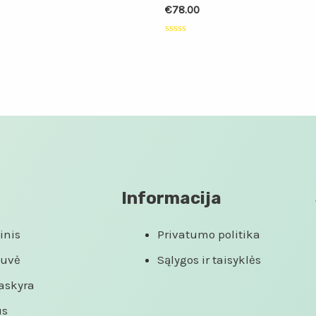
€
78.00
:
Įvertinimas:
0
iš
5
Informacija
inis
Privatumo politika
tuvė
Sąlygos ir taisyklės
askyra
us