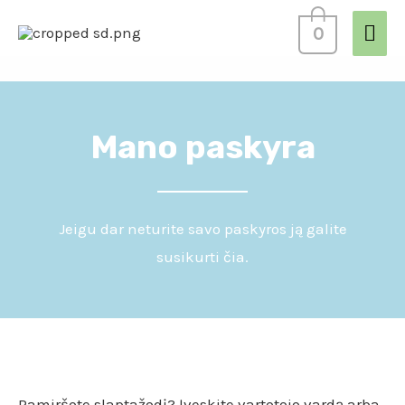
0
Mano paskyra
Jeigu dar neturite savo paskyros ją galite
susikurti čia.
Pamiršote slaptažodį? Įveskite vartotojo vardą arba