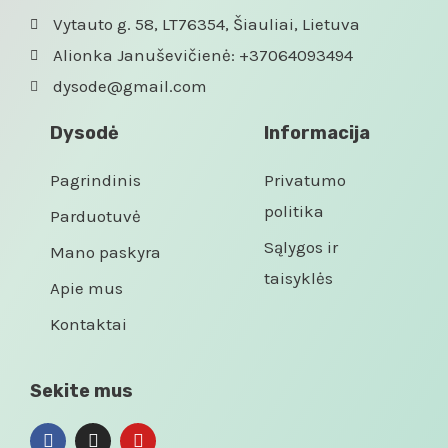
Vytauto g. 58, LT76354, Šiauliai, Lietuva
Alionka Januševičienė: +37064093494
dysode@gmail.com
Dysodė
Informacija
Pagrindinis
Privatumo
politika
Parduotuvė
Sąlygos ir
Mano paskyra
taisyklės
Apie mus
Kontaktai
Sekite mus